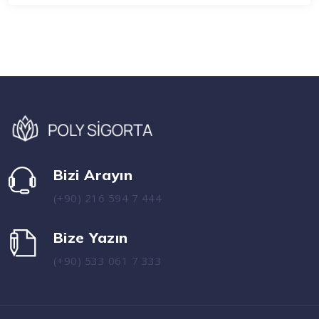
Bizi Arayın
(+90) 216 594 7 444
Bize Yazın
(+90) 533 061 7 333