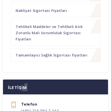
Nakliyat Sigortası Fiyatları
Tehlikeli Maddeler ve Tehlikeli Atık
Zorunlu Mali Sorumluluk Sigortası
Fiyatları
Tamamlayıcı Sağlık Sigortası fiyatları
İLETİŞİM
Telefon
(+90) 216 594 7 444