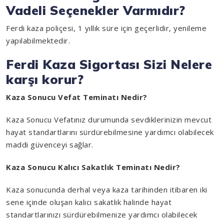
Vadeli Seçenekler Varmıdır?
Ferdi kaza poliçesi, 1 yıllık süre için geçerlidir, yenileme
yapılabilmektedir.
Ferdi Kaza Sigortası Sizi Nelere
karşı korur?
Kaza Sonucu Vefat Teminatı Nedir?
Kaza Sonucu Vefatınız durumunda sevdiklerinizin mevcut
hayat standartlarını sürdürebilmesine yardımcı olabilecek
maddi güvenceyi sağlar.
Kaza Sonucu Kalıcı Sakatlık Teminatı Nedir?
Kaza sonucunda derhal veya kaza tarihinden itibaren iki
sene içinde oluşan kalıcı sakatlık halinde hayat
standartlarınızı sürdürebilmenize yardımcı olabilecek