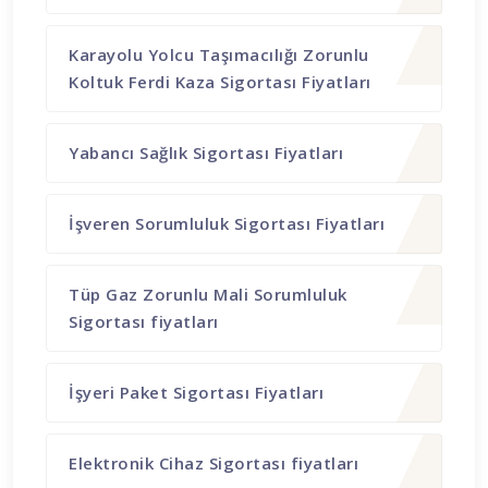
Karayolu Yolcu Taşımacılığı Zorunlu
Koltuk Ferdi Kaza Sigortası Fiyatları
Yabancı Sağlık Sigortası Fiyatları
İşveren Sorumluluk Sigortası Fiyatları
Tüp Gaz Zorunlu Mali Sorumluluk
Sigortası fiyatları
İşyeri Paket Sigortası Fiyatları
Elektronik Cihaz Sigortası fiyatları