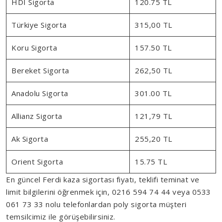
HDI Sigorta
120.75 TL
Türkiye Sigorta
315,00 TL
Koru Sigorta
157.50 TL
Bereket Sigorta
262,50 TL
Anadolu Sigorta
301.00 TL
Allianz Sigorta
121,79 TL
Ak Sigorta
255,20 TL
Orient Sigorta
15.75 TL
En güncel Ferdi kaza sigortası fiyatı, teklifi teminat ve
limit bilgilerini öğrenmek için, 0216 594 74 44 veya 0533
061 73 33 nolu telefonlardan poly sigorta müşteri
temsilcimiz ile görüşebilirsiniz.