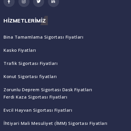
HİZMETLERİMİZ
Bina Tamamlama Sigortası Fiyatları
Kasko Fiyatları
Trafik Sigortası Fiyatları
Konut Sigortası fiyatları
Zorunlu Deprem Sigortası Dask Fiyatları
Ferdi Kaza Sigortası Fiyatları
Evcil Hayvan Sigortası Fiyatları
İhtiyari Mali Mesuliyet (İMM) Sigortası Fiyatları