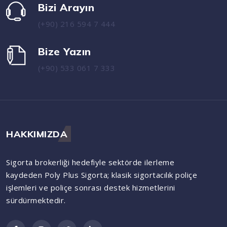
Bizi Arayın
(+90) 216 594 7 444
Bize Yazın
(+90) 533 061 7 333
HAKKIMIZDA
Sigorta brokerliği hedefiyle sektörde ilerleme
kaydeden Poly Plus Sigorta; klasik sigortacılık poliçe
işlemleri ve poliçe sonrası destek hizmetlerini
sürdürmektedir.