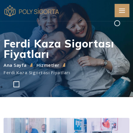
Ferdi Kaza Sigortası
Fiyatları
Ana Sayfa
Hizmetler
Ferdi Kaza Sigortası Fiyatları