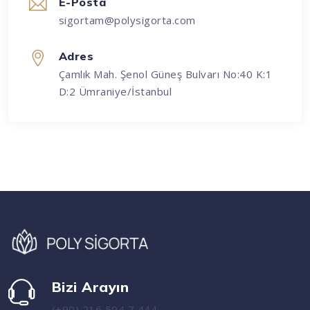
E-Posta
sigortam@polysigorta.com
Adres
Çamlık Mah. Şenol Güneş Bulvarı No:40 K:1
D:2 Ümraniye/İstanbul
Bizi Arayın
(+90) 216 594 7 444